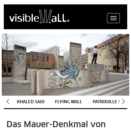
Menue
KHALED SAID
FLYING WALL
PATROUILLE SUISS
Das Mauer-Denkmal von